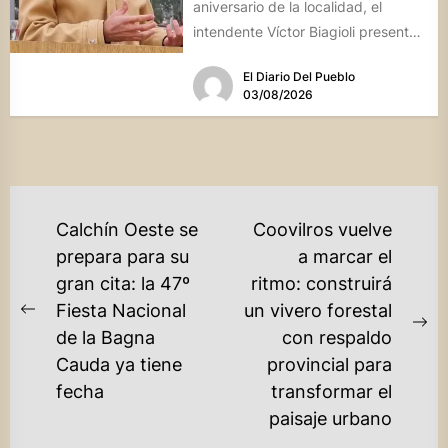
aniversario de la localidad, el
intendente Víctor Biagioli presentó
una batería de...
El Diario Del Pueblo
03/08/2026
NAVEGACIÓN
Calchín Oeste se
Coovilros vuelve
DE
prepara para su
a marcar el
gran cita: la 47º
ritmo: construirá
ENTRADAS
Fiesta Nacional
un vivero forestal
Previous
Ne
de la Bagna
con respaldo
post:
po
Cauda ya tiene
provincial para
fecha
transformar el
paisaje urbano