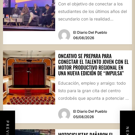
Con el objetivo de conectar a los
estudiantes de los últimos años del
secundario con la realidad
socioproductiva de la...
El Diario Del Pueblo
06/08/2026
ONCATIVO SE PREPARA PARA
CONECTAR EL TALENTO JOVEN CON EL
MOTOR PRODUCTIVO REGIONAL EN
UNA NUEVA EDICIÓN DE “IMPULSA”
Educación, empleo y arraigo: todo
listo para la gran cita del centro
cordobés que apunta a potenciar el
futuro de...
El Diario Del Pueblo
05/08/2026