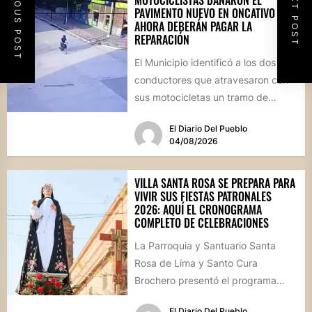
PREVIOUS POST
NEXT POST
MOTOCICLISTAS DAÑARON EL
PAVIMENTO NUEVO EN ONCATIVO Y
AHORA DEBERÁN PAGAR LA
REPARACIÓN
El Municipio identificó a los dos
conductores que atravesaron con
sus motocicletas un tramo de
hormigón recién colocado sobre
El Diario Del Pueblo
calle...
04/08/2026
VILLA SANTA ROSA SE PREPARA PARA
VIVIR SUS FIESTAS PATRONALES
2026: AQUÍ EL CRONOGRAMA
COMPLETO DE CELEBRACIONES
La Parroquia y Santuario Santa
Rosa de Lima y Santo Cura
Brochero presentó el programa
oficial de las Fiestas Patronales...
El Diario Del Pueblo