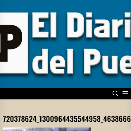
Skip
to
the
content
EL DIARIO DEL
PUEBLO
720378624_1300964435544958_4638666