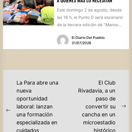
A QUIENES MÁS LO NECESITAN
Este domingo 2 de agosto, desde
las 16 h, el Punto D será escenario
de la tercera edición de "Manos...
El Diario Del Pueblo
31/07/2026
NAVEGACIÓN
La Para abre una
El Club
DE
nueva
Rivadavia, a un
oportunidad
paso de
ENTRADAS
laboral: lanzan
convertir su
Ne
Previous
una formación
cancha en un
po
post:
especializada en
microestadio
cuidados
histórico