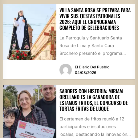
VILLA SANTA ROSA SE PREPARA PARA
VIVIR SUS FIESTAS PATRONALES
2026: AQUÍ EL CRONOGRAMA
COMPLETO DE CELEBRACIONES
La Parroquia y Santuario Santa
Rosa de Lima y Santo Cura
Brochero presentó el programa
oficial de las Fiestas Patronales...
El Diario Del Pueblo
04/08/2026
SABORES CON HISTORIA: MIRIAM
ORELLANO ES LA GANADORA DE
ESTAMOS FRITOS, EL CONCURSO DE
TORTAS FRITAS DE LUQUE
El certamen de fritos reunió a 12
participantes e instituciones
locales, destacando la innovación