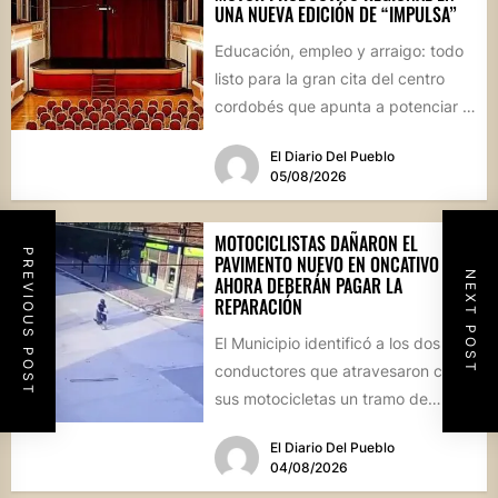
UNA NUEVA EDICIÓN DE “IMPULSA”
Educación, empleo y arraigo: todo
listo para la gran cita del centro
cordobés que apunta a potenciar el
futuro de...
El Diario Del Pueblo
05/08/2026
MOTOCICLISTAS DAÑARON EL
PREVIOUS POST
PAVIMENTO NUEVO EN ONCATIVO Y
NEXT POST
AHORA DEBERÁN PAGAR LA
REPARACIÓN
El Municipio identificó a los dos
conductores que atravesaron con
sus motocicletas un tramo de
hormigón recién colocado sobre
El Diario Del Pueblo
calle...
04/08/2026