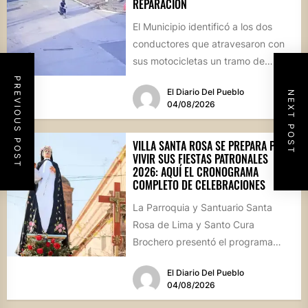
REPARACIÓN
El Municipio identificó a los dos
conductores que atravesaron con
sus motocicletas un tramo de
hormigón recién colocado sobre
PREVIOUS POST
El Diario Del Pueblo
NEXT POST
calle...
04/08/2026
VILLA SANTA ROSA SE PREPARA PARA
VIVIR SUS FIESTAS PATRONALES
2026: AQUÍ EL CRONOGRAMA
COMPLETO DE CELEBRACIONES
La Parroquia y Santuario Santa
Rosa de Lima y Santo Cura
Brochero presentó el programa
oficial de las Fiestas Patronales...
El Diario Del Pueblo
04/08/2026