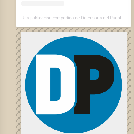
Una publicación compartida de Defensoría del Pueblo de Córdoba (@defensorcba)