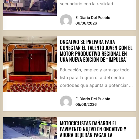
secundario con la realidad
socioproductiva de la...
El Diario Del Pueblo
06/08/2026
ONCATIVO SE PREPARA PARA
CONECTAR EL TALENTO JOVEN CON EL
MOTOR PRODUCTIVO REGIONAL EN
UNA NUEVA EDICIÓN DE “IMPULSA”
Educación, empleo y arraigo: todo
listo para la gran cita del centro
cordobés que apunta a potenciar el
futuro de...
El Diario Del Pueblo
05/08/2026
MOTOCICLISTAS DAÑARON EL
PAVIMENTO NUEVO EN ONCATIVO Y
AHORA DEBERÁN PAGAR LA