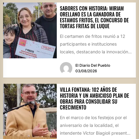
SABORES CON HISTORIA: MIRIAM
ORELLANO ES LA GANADORA DE
ESTAMOS FRITOS, EL CONCURSO DE
TORTAS FRITAS DE LUQUE
El certamen de fritos reunió a 12
participantes e instituciones
locales, destacando la innovación
culinaria y el profundo arraigo de...
El Diario Del Pueblo
03/08/2026
VILLA FONTANA: 102 AÑOS DE
HISTORIA Y UN AMBICIOSO PLAN DE
OBRAS PARA CONSOLIDAR SU
CRECIMIENTO
En el marco de los festejos por el
aniversario de la localidad, el
intendente Víctor Biagioli presentó