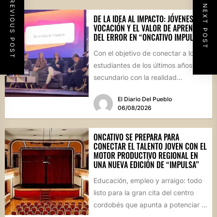
PREVIOUS POST
NEXT POST
DE LA IDEA AL IMPACTO: JÓVENES,
VOCACIÓN Y EL VALOR DE APRENDER
DEL ERROR EN “ONCATIVO IMPULSA”
Con el objetivo de conectar a los
estudiantes de los últimos años del
secundario con la realidad
socioproductiva de la...
El Diario Del Pueblo
06/08/2026
ONCATIVO SE PREPARA PARA
CONECTAR EL TALENTO JOVEN CON EL
MOTOR PRODUCTIVO REGIONAL EN
UNA NUEVA EDICIÓN DE “IMPULSA”
Educación, empleo y arraigo: todo
listo para la gran cita del centro
cordobés que apunta a potenciar el
futuro de...