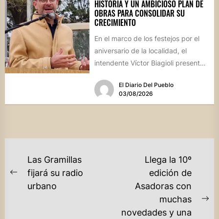
HISTORIA Y UN AMBICIOSO PLAN DE
OBRAS PARA CONSOLIDAR SU
CRECIMIENTO
En el marco de los festejos por el
aniversario de la localidad, el
intendente Víctor Biagioli presentó
una batería de...
El Diario Del Pueblo
03/08/2026
NAVEGACIÓN
Las Gramillas
Llega la 10º
DE
fijará su radio
edición de
Previous
urbano
Asadoras con
ENTRADAS
post:
muchas
Ne
novedades y una
po