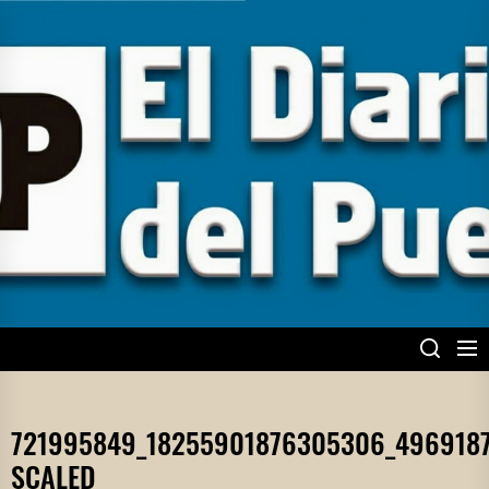
Skip
to
the
content
EL DIARIO DEL
PUEBLO
721995849_18255901876305306_496918
SCALED