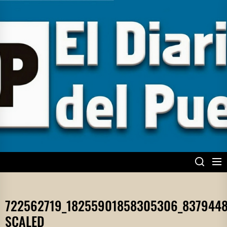
Skip
to
the
content
EL DIARIO DEL
PUEBLO
722562719_18255901858305306_837944
SCALED