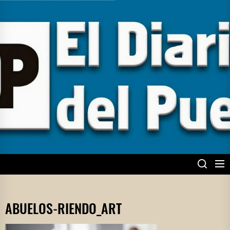
Skip
to
the
content
EL DIARIO DEL
PUEBLO
ABUELOS-RIENDO_ART