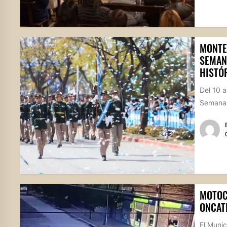
MONTE
SEMANA
HISTÓR
Del 10 a
Semana 
MOTOC
ONCAT
El Munic