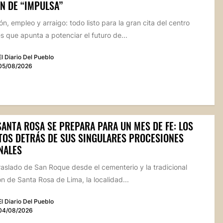
N DE “IMPULSA”
n, empleo y arraigo: todo listo para la gran cita del centro
 que apunta a potenciar el futuro de...
El Diario Del Pueblo
05/08/2026
SANTA ROSA SE PREPARA PARA UN MES DE FE: LOS
TOS DETRÁS DE SUS SINGULARES PROCESIONES
NALES
raslado de San Roque desde el cementerio y la tradicional
n de Santa Rosa de Lima, la localidad...
El Diario Del Pueblo
04/08/2026