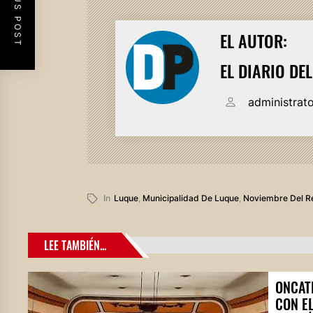
PREVIOUS POST
EL AUTOR:
EL DIARIO DE
administrat
In
Luque
,
Municipalidad De Luque
,
Noviembre Del R
LEE TAMBIÉN...
ONCAT
CON E