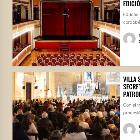
EDICIÓ
Educació
cordobés
VILLA 
SECRE
PATRO
Con el t
procesió