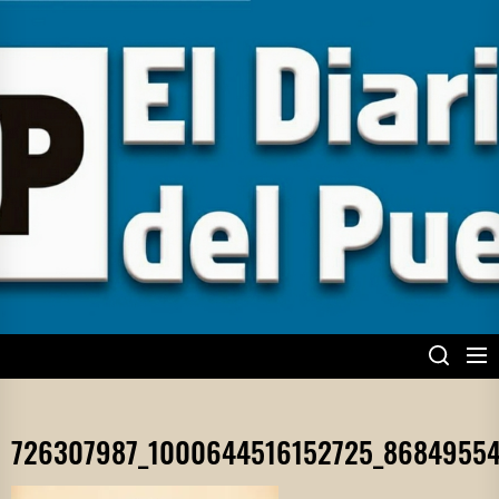
Skip
to
the
content
EL DIARIO DEL
PUEBLO
726307987_1000644516152725_8684955