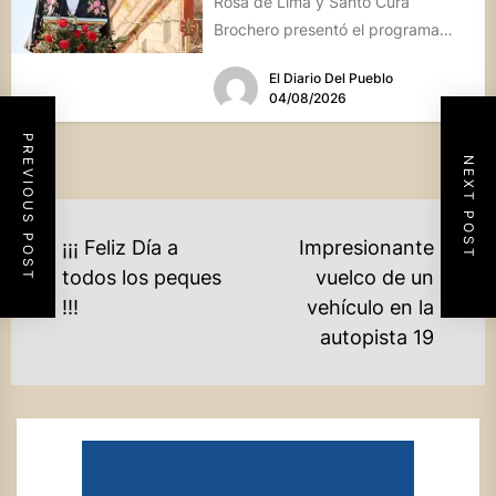
Rosa de Lima y Santo Cura
Brochero presentó el programa
oficial de las Fiestas Patronales...
El Diario Del Pueblo
04/08/2026
PREVIOUS POST
NEXT POST
NAVEGACIÓN
¡¡¡ Feliz Día a
Impresionante
DE
todos los peques
vuelco de un
Previous
Ne
!!!
vehículo en la
ENTRADAS
post:
po
autopista 19