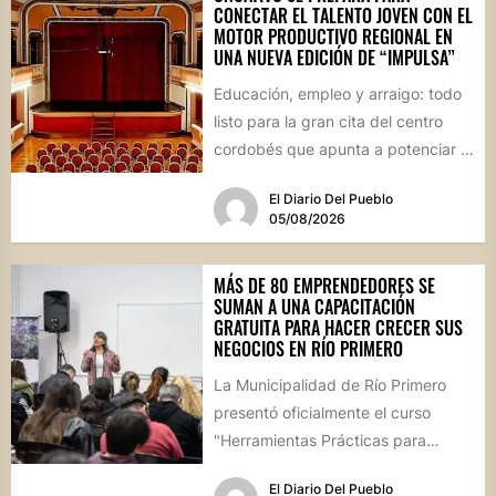
CONECTAR EL TALENTO JOVEN CON EL
MOTOR PRODUCTIVO REGIONAL EN
UNA NUEVA EDICIÓN DE “IMPULSA”
Educación, empleo y arraigo: todo
listo para la gran cita del centro
cordobés que apunta a potenciar el
futuro de...
El Diario Del Pueblo
05/08/2026
MÁS DE 80 EMPRENDEDORES SE
SUMAN A UNA CAPACITACIÓN
GRATUITA PARA HACER CRECER SUS
NEGOCIOS EN RÍO PRIMERO
La Municipalidad de Río Primero
presentó oficialmente el curso
"Herramientas Prácticas para
Escalar tu Negocio", una propuesta
El Diario Del Pueblo
destinada a emprendedores,...