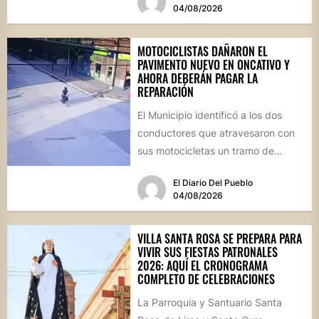
04/08/2026
MOTOCICLISTAS DAÑARON EL
PAVIMENTO NUEVO EN ONCATIVO Y
AHORA DEBERÁN PAGAR LA
REPARACIÓN
El Municipio identificó a los dos
conductores que atravesaron con
sus motocicletas un tramo de
hormigón recién colocado sobre
El Diario Del Pueblo
calle...
04/08/2026
VILLA SANTA ROSA SE PREPARA PARA
VIVIR SUS FIESTAS PATRONALES
2026: AQUÍ EL CRONOGRAMA
COMPLETO DE CELEBRACIONES
La Parroquia y Santuario Santa