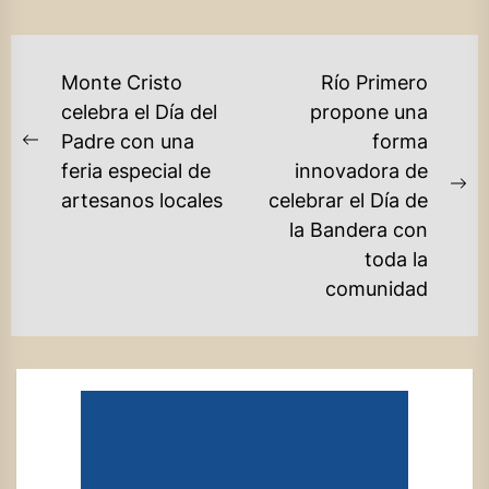
NAVEGACIÓN
Monte Cristo
Río Primero
DE
celebra el Día del
propone una
Padre con una
forma
ENTRADAS
Previous
feria especial de
innovadora de
post:
Ne
artesanos locales
celebrar el Día de
po
la Bandera con
toda la
comunidad