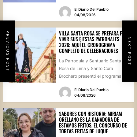
hormigón recién colocado sobre
El Diario Del Pueblo
calle...
04/08/2026
VILLA SANTA ROSA SE PREPARA PARA
PREVIOUS POST
VIVIR SUS FIESTAS PATRONALES
NEXT POST
2026: AQUÍ EL CRONOGRAMA
COMPLETO DE CELEBRACIONES
La Parroquia y Santuario Santa
Rosa de Lima y Santo Cura
Brochero presentó el programa
oficial de las Fiestas Patronales...
El Diario Del Pueblo
04/08/2026
SABORES CON HISTORIA: MIRIAM
ORELLANO ES LA GANADORA DE
ESTAMOS FRITOS, EL CONCURSO DE
TORTAS FRITAS DE LUQUE