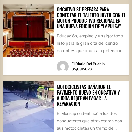
ONCATIVO SE PREPARA PARA
CONECTAR EL TALENTO JOVEN CON EL
MOTOR PRODUCTIVO REGIONAL EN
UNA NUEVA EDICIÓN DE “IMPULSA”
Educación, empleo y arraigo: todo
listo para la gran cita del centro
cordobés que apunta a potenciar el
futuro de...
El Diario Del Pueblo
05/08/2026
MOTOCICLISTAS DAÑARON EL
PAVIMENTO NUEVO EN ONCATIVO Y
AHORA DEBERÁN PAGAR LA
REPARACIÓN
El Municipio identificó a los dos
conductores que atravesaron con
sus motocicletas un tramo de