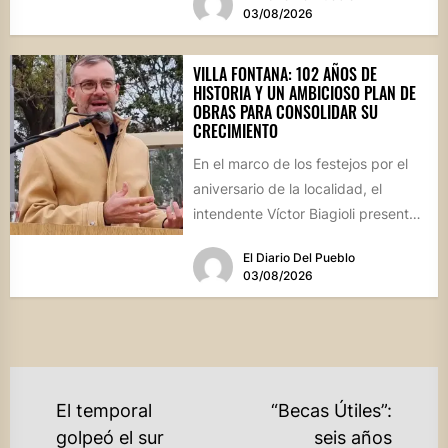
03/08/2026
VILLA FONTANA: 102 AÑOS DE
HISTORIA Y UN AMBICIOSO PLAN DE
OBRAS PARA CONSOLIDAR SU
CRECIMIENTO
En el marco de los festejos por el
aniversario de la localidad, el
intendente Víctor Biagioli presentó
una batería de...
El Diario Del Pueblo
03/08/2026
NAVEGACIÓN
El temporal
“Becas Útiles”:
DE
golpeó el sur
seis años