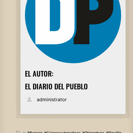
EL AUTOR:
EL DIARIO DEL PUEBLO
administrator
In
#bancon
,
#cajerosautomaticos
,
#obispotrejo
,
#piquillin