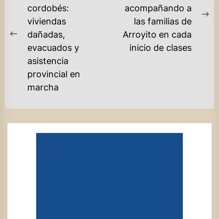
cordobés:
acompañando a
ENTRADAS
Ne
viviendas
las familias de
po
dañadas,
Arroyito en cada
Previous
evacuados y
inicio de clases
post:
asistencia
provincial en
marcha