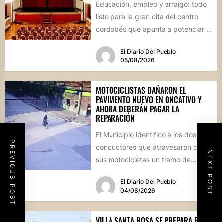
Educación, empleo y arraigo: todo
listo para la gran cita del centro
cordobés que apunta a potenciar el
futuro de...
El Diario Del Pueblo
05/08/2026
MOTOCICLISTAS DAÑARON EL
PAVIMENTO NUEVO EN ONCATIVO Y
AHORA DEBERÁN PAGAR LA
REPARACIÓN
El Municipio identificó a los dos
PREVIOUS POST
conductores que atravesaron con
NEXT POST
sus motocicletas un tramo de
hormigón recién colocado sobre
El Diario Del Pueblo
calle...
04/08/2026
VILLA SANTA ROSA SE PREPARA PARA