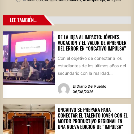
LEE TAMBIÉN...
DE LA IDEA AL IMPACTO: JÓVENES,
VOCACIÓN Y EL VALOR DE APRENDER
DEL ERROR EN “ONCATIVO IMPULSA”
Con el objetivo de conectar a los
estudiantes de los últimos años del
secundario con la realidad
socioproductiva de la...
El Diario Del Pueblo
06/08/2026
ONCATIVO SE PREPARA PARA
CONECTAR EL TALENTO JOVEN CON EL
MOTOR PRODUCTIVO REGIONAL EN
UNA NUEVA EDICIÓN DE “IMPULSA”