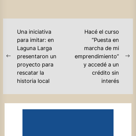
NAVEGACIÓN
Una iniciativa
Hacé el curso
DE
para imitar: en
“Puesta en
Laguna Larga
marcha de mi
ENTRADAS
presentaron un
emprendimiento”
Previous
Ne
proyecto para
y accedé a un
post:
po
rescatar la
crédito sin
historia local
interés