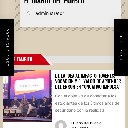
EL DIARIO DEL PUEBLO
administrator
PREVIOUS POST
NEXT POST
LEE TAMBIÉN...
DE LA IDEA AL IMPACTO: JÓVENES,
VOCACIÓN Y EL VALOR DE APRENDER
DEL ERROR EN “ONCATIVO IMPULSA”
Con el objetivo de conectar a los
estudiantes de los últimos años del
secundario con la realidad
socioproductiva de la...
El Diario Del Pueblo