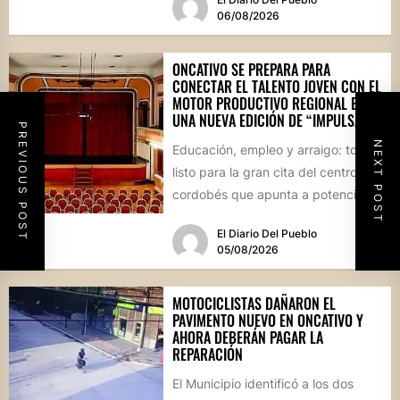
06/08/2026
ONCATIVO SE PREPARA PARA
CONECTAR EL TALENTO JOVEN CON EL
MOTOR PRODUCTIVO REGIONAL EN
UNA NUEVA EDICIÓN DE “IMPULSA”
PREVIOUS POST
NEXT POST
Educación, empleo y arraigo: todo
listo para la gran cita del centro
cordobés que apunta a potenciar el
futuro de...
El Diario Del Pueblo
05/08/2026
MOTOCICLISTAS DAÑARON EL
PAVIMENTO NUEVO EN ONCATIVO Y
AHORA DEBERÁN PAGAR LA
REPARACIÓN
El Municipio identificó a los dos