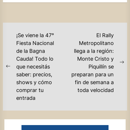
NAVEGACIÓN
¡Se viene la 47°
El Rally
DE
Fiesta Nacional
Metropolitano
de la Bagna
llega a la región:
ENTRADAS
Cauda! Todo lo
Monte Cristo y
Ne
que necesitás
Piquillín se
Previous
po
saber: precios,
preparan para un
post:
shows y cómo
fin de semana a
comprar tu
toda velocidad
entrada