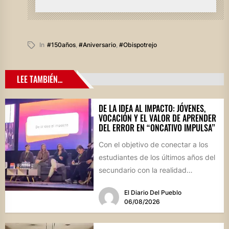
In
#150años
,
#aniversario
,
#obispotrejo
LEE TAMBIÉN...
DE LA IDEA AL IMPACTO: JÓVENES,
VOCACIÓN Y EL VALOR DE APRENDER
DEL ERROR EN “ONCATIVO IMPULSA”
Con el objetivo de conectar a los
estudiantes de los últimos años del
secundario con la realidad
socioproductiva de la...
El Diario Del Pueblo
06/08/2026