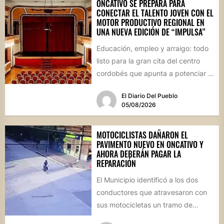
ONCATIVO SE PREPARA PARA
CONECTAR EL TALENTO JOVEN CON EL
MOTOR PRODUCTIVO REGIONAL EN
UNA NUEVA EDICIÓN DE “IMPULSA”
Educación, empleo y arraigo: todo
listo para la gran cita del centro
cordobés que apunta a potenciar el
futuro de...
El Diario Del Pueblo
05/08/2026
MOTOCICLISTAS DAÑARON EL
PAVIMENTO NUEVO EN ONCATIVO Y
AHORA DEBERÁN PAGAR LA
REPARACIÓN
El Municipio identificó a los dos
conductores que atravesaron con
sus motocicletas un tramo de
hormigón recién colocado sobre