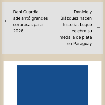
NAVEGACIÓN
Dani Guardia
Daniele y
DE
adelantó grandes
Blázquez hacen
Previous
sorpresas para
historia: Luque
ENTRADAS
post:
Ne
2026
celebra su
po
medalla de plata
en Paraguay