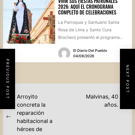
VIVIR SUS FIESTAS PATRONALES
2026: AQUÍ EL CRONOGRAMA
COMPLETO DE CELEBRACIONES
La Parroquia y Santuario Santa
Rosa de Lima y Santo Cura
Brochero presentó el programa
oficial de las Fiestas Patronales...
El Diario Del Pueblo
04/08/2026
PREVIOUS POST
NEXT POST
NAVEGACIÓN
Arroyito
Malvinas, 40
DE
Ne
concreta la
años.
po
reparación
ENTRADAS
Previous
habitacional a
post:
héroes de