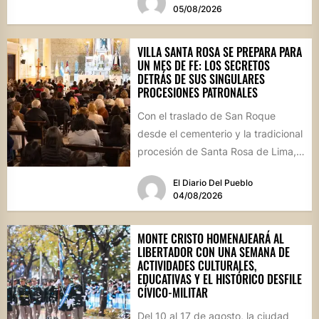
05/08/2026
VILLA SANTA ROSA SE PREPARA PARA
UN MES DE FE: LOS SECRETOS
DETRÁS DE SUS SINGULARES
PROCESIONES PATRONALES
Con el traslado de San Roque
desde el cementerio y la tradicional
procesión de Santa Rosa de Lima,
la localidad...
El Diario Del Pueblo
04/08/2026
MONTE CRISTO HOMENAJEARÁ AL
LIBERTADOR CON UNA SEMANA DE
ACTIVIDADES CULTURALES,
EDUCATIVAS Y EL HISTÓRICO DESFILE
CÍVICO-MILITAR
Del 10 al 17 de agosto, la ciudad