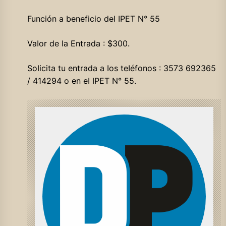
Función a beneficio deI IPET N° 55
VaIor de Ia Entrada : $300.
SoIicita tu entrada a Ios teIéfonos : 3573 692365
/ 414294 o en eI IPET N° 55.