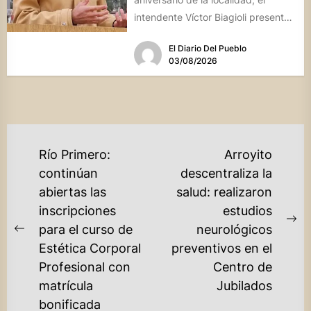
intendente Víctor Biagioli presentó
una batería de...
El Diario Del Pueblo
03/08/2026
NAVEGACIÓN
Río Primero:
Arroyito
DE
continúan
descentraliza la
abiertas las
salud: realizaron
ENTRADAS
inscripciones
estudios
Ne
para el curso de
neurológicos
Previous
po
Estética Corporal
preventivos en el
post:
Profesional con
Centro de
matrícula
Jubilados
bonificada