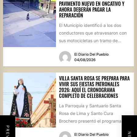
PAVIMENTO NUEVO EN ONCATIVO Y
AHORA DEBERÁN PAGAR LA
REPARACIÓN
El Municipio identificó a los dos
conductores que atravesaron con
sus motocicletas un tramo de
hormigón recién colocado sobre
El Diario Del Pueblo
calle...
04/08/2026
VILLA SANTA ROSA SE PREPARA PARA
VIVIR SUS FIESTAS PATRONALES
2026: AQUÍ EL CRONOGRAMA
COMPLETO DE CELEBRACIONES
La Parroquia y Santuario Santa
Rosa de Lima y Santo Cura
Brochero presentó el programa
oficial de las Fiestas Patronales...
El Diario Del Pueblo