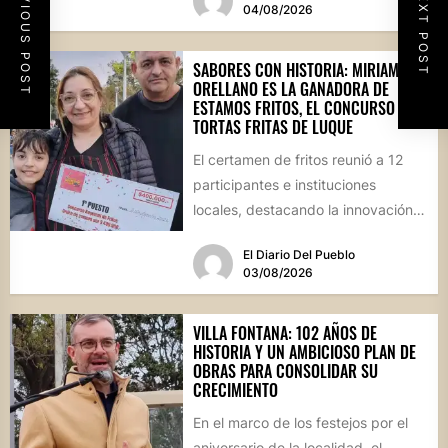
PREVIOUS POST
NEXT POST
04/08/2026
SABORES CON HISTORIA: MIRIAM
ORELLANO ES LA GANADORA DE
ESTAMOS FRITOS, EL CONCURSO DE
TORTAS FRITAS DE LUQUE
El certamen de fritos reunió a 12
participantes e instituciones
locales, destacando la innovación
culinaria y el profundo arraigo de...
El Diario Del Pueblo
03/08/2026
VILLA FONTANA: 102 AÑOS DE
HISTORIA Y UN AMBICIOSO PLAN DE
OBRAS PARA CONSOLIDAR SU
CRECIMIENTO
En el marco de los festejos por el
aniversario de la localidad, el