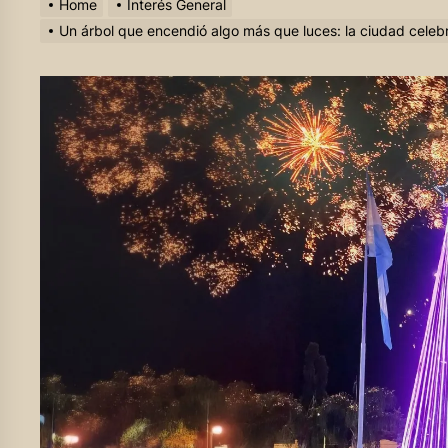
Home
Interés General
Un árbol que encendió algo más que luces: la ciudad celebr