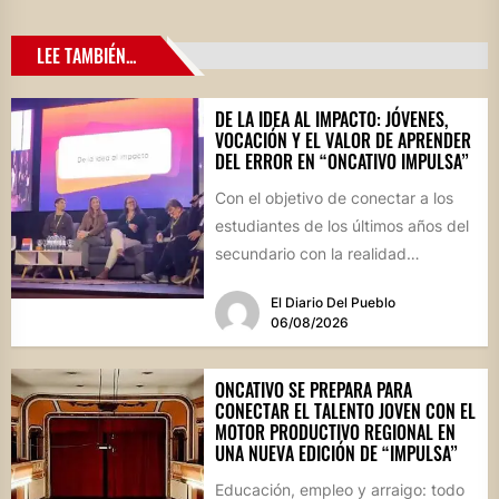
LEE TAMBIÉN...
DE LA IDEA AL IMPACTO: JÓVENES,
VOCACIÓN Y EL VALOR DE APRENDER
DEL ERROR EN “ONCATIVO IMPULSA”
Con el objetivo de conectar a los
estudiantes de los últimos años del
secundario con la realidad
socioproductiva de la...
El Diario Del Pueblo
06/08/2026
ONCATIVO SE PREPARA PARA
CONECTAR EL TALENTO JOVEN CON EL
MOTOR PRODUCTIVO REGIONAL EN
UNA NUEVA EDICIÓN DE “IMPULSA”
Educación, empleo y arraigo: todo