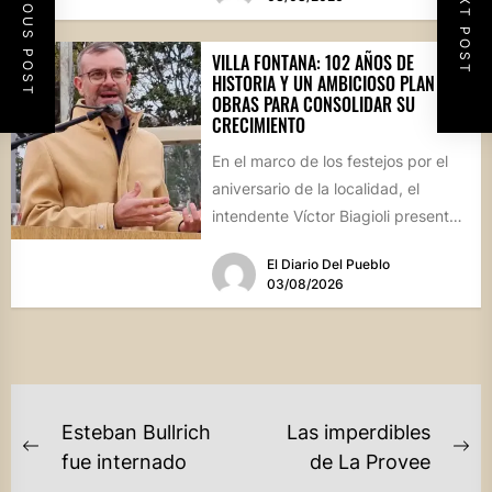
PREVIOUS POST
NEXT POST
VILLA FONTANA: 102 AÑOS DE
HISTORIA Y UN AMBICIOSO PLAN DE
OBRAS PARA CONSOLIDAR SU
CRECIMIENTO
En el marco de los festejos por el
aniversario de la localidad, el
intendente Víctor Biagioli presentó
una batería de...
El Diario Del Pueblo
03/08/2026
NAVEGACIÓN
Esteban Bullrich
Las imperdibles
DE
Previous
Ne
fue internado
de La Provee
post:
po