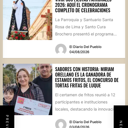
2026: AQUÍ EL CRONOGRAMA
COMPLETO DE CELEBRACIONES
La Parroquia y Santuario Santa
Rosa de Lima y Santo Cura
Brochero presentó el programa
oficial de las Fiestas Patronales...
El Diario Del Pueblo
04/08/2026
SABORES CON HISTORIA: MIRIAM
ORELLANO ES LA GANADORA DE
ESTAMOS FRITOS, EL CONCURSO DE
TORTAS FRITAS DE LUQUE
El certamen de fritos reunió a 12
participantes e instituciones
locales, destacando la innovación
culinaria y el profundo arraigo de...
El Diario Del Pueblo
03/08/2026