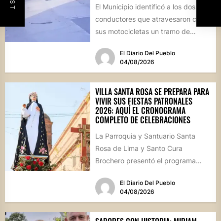
El Municipio identificó a los dos
conductores que atravesaron con
sus motocicletas un tramo de
hormigón recién colocado sobre
El Diario Del Pueblo
calle...
04/08/2026
VILLA SANTA ROSA SE PREPARA PARA
VIVIR SUS FIESTAS PATRONALES
2026: AQUÍ EL CRONOGRAMA
COMPLETO DE CELEBRACIONES
La Parroquia y Santuario Santa
Rosa de Lima y Santo Cura
Brochero presentó el programa
oficial de las Fiestas Patronales...
El Diario Del Pueblo
04/08/2026