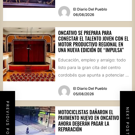
socioproductiva de la...
El Diario Del Pueblo
06/08/2026
ONCATIVO SE PREPARA PARA
CONECTAR EL TALENTO JOVEN CON EL
MOTOR PRODUCTIVO REGIONAL EN
UNA NUEVA EDICIÓN DE “IMPULSA”
Educación, empleo y arraigo: todo
listo para la gran cita del centro
cordobés que apunta a potenciar el
futuro de...
El Diario Del Pueblo
05/08/2026
PREVIOUS POST
NEXT POST
MOTOCICLISTAS DAÑARON EL
PAVIMENTO NUEVO EN ONCATIVO Y
AHORA DEBERÁN PAGAR LA
REPARACIÓN