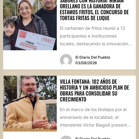
SABORES CON HISTORIA: MIRIAM
ORELLANO ES LA GANADORA DE
ESTAMOS FRITOS, EL CONCURSO DE
TORTAS FRITAS DE LUQUE
El certamen de fritos reunió a 12
participantes e instituciones
locales, destacando la innovación
culinaria y el profundo arraigo de...
El Diario Del Pueblo
03/08/2026
VILLA FONTANA: 102 AÑOS DE
HISTORIA Y UN AMBICIOSO PLAN DE
OBRAS PARA CONSOLIDAR SU
CRECIMIENTO
En el marco de los festejos por el
aniversario de la localidad, el
intendente Víctor Biagioli presentó
una batería de...
El Diario Del Pueblo