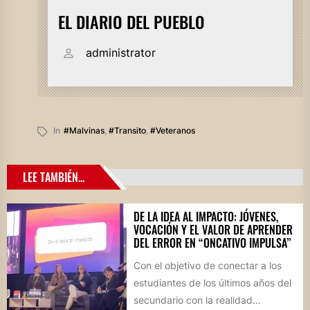
EL DIARIO DEL PUEBLO
administrator
In
#malvinas
,
#transito
,
#veteranos
LEE TAMBIÉN...
DE LA IDEA AL IMPACTO: JÓVENES,
VOCACIÓN Y EL VALOR DE APRENDER
DEL ERROR EN “ONCATIVO IMPULSA”
Con el objetivo de conectar a los
estudiantes de los últimos años del
secundario con la realidad