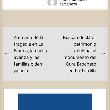
03/08/2026
NAVEGACIÓN
A un año de la
Buscan declarar
DE
tragedia en La
patrimonio
Blanca, la causa
nacional al
ENTRADAS
Previous
Ne
avanza y las
monumento del
post:
po
familias piden
Cura Brochero
justicia
en La Tordilla