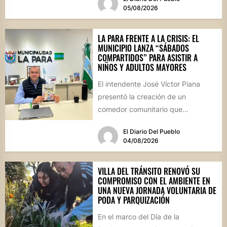
por...
05/08/2026
LA PARA FRENTE A LA CRISIS: EL
MUNICIPIO LANZA “SÁBADOS
COMPARTIDOS” PARA ASISTIR A
NIÑOS Y ADULTOS MAYORES
El intendente José Víctor Piana
presentó la creación de un
comedor comunitario que
funcionará todos los sábados en el
El Diario Del Pueblo
Salón...
04/08/2026
VILLA DEL TRÁNSITO RENOVÓ SU
COMPROMISO CON EL AMBIENTE EN
UNA NUEVA JORNADA VOLUNTARIA DE
PODA Y PARQUIZACIÓN
En el marco del Día de la