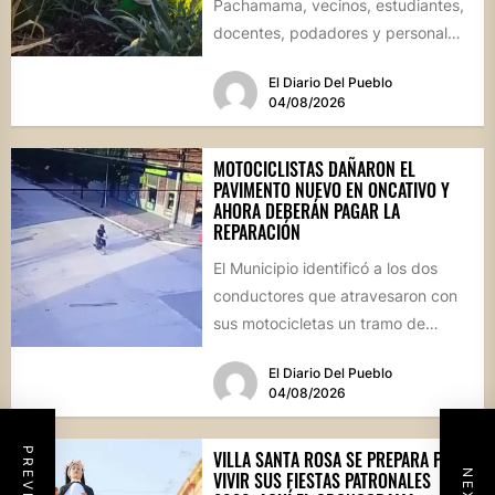
Pachamama, vecinos, estudiantes,
docentes, podadores y personal
del Área de Ambiente participaron
El Diario Del Pueblo
de...
04/08/2026
MOTOCICLISTAS DAÑARON EL
PAVIMENTO NUEVO EN ONCATIVO Y
AHORA DEBERÁN PAGAR LA
REPARACIÓN
El Municipio identificó a los dos
conductores que atravesaron con
sus motocicletas un tramo de
hormigón recién colocado sobre
El Diario Del Pueblo
calle...
04/08/2026
VILLA SANTA ROSA SE PREPARA PARA
VIVIR SUS FIESTAS PATRONALES