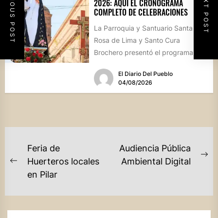
PREVIOUS POST
NEXT POST
2026: AQUÍ EL CRONOGRAMA
COMPLETO DE CELEBRACIONES
La Parroquia y Santuario Santa
Rosa de Lima y Santo Cura
Brochero presentó el programa
oficial de las Fiestas Patronales...
El Diario Del Pueblo
04/08/2026
NAVEGACIÓN
Feria de
Audiencia Pública
DE
Ne
Huerteros locales
Ambiental Digital
Previous
po
en Pilar
ENTRADAS
post: