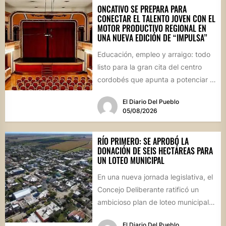
ONCATIVO SE PREPARA PARA
CONECTAR EL TALENTO JOVEN CON EL
MOTOR PRODUCTIVO REGIONAL EN
UNA NUEVA EDICIÓN DE “IMPULSA”
Educación, empleo y arraigo: todo
listo para la gran cita del centro
cordobés que apunta a potenciar el
futuro de...
El Diario Del Pueblo
05/08/2026
RÍO PRIMERO: SE APROBÓ LA
DONACIÓN DE SEIS HECTÁREAS PARA
UN LOTEO MUNICIPAL
En una nueva jornada legislativa, el
Concejo Deliberante ratificó un
ambicioso plan de loteo municipal,
nuevas obras de infraestructura
El Diario Del Pueblo