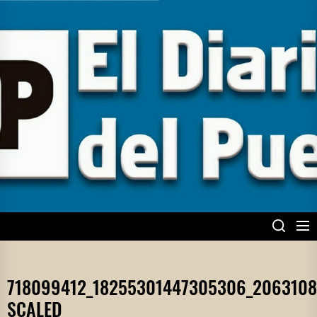
Skip
to
the
content
EL DIARIO DEL
PUEBLO
718099412_18255301447305306_2063108
SCALED