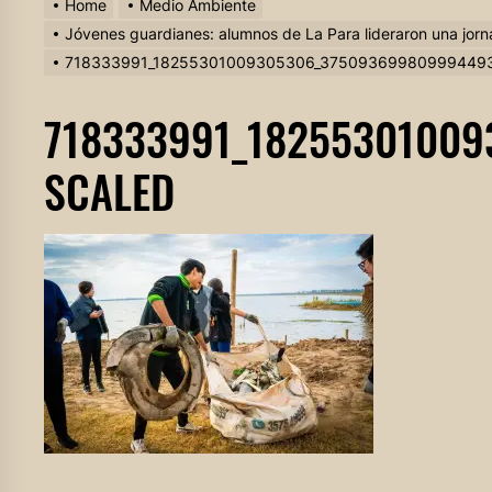
Home
Medio Ambiente
Jóvenes guardianes: alumnos de La Para lideraron una jorn
718333991_18255301009305306_375093699809994493
718333991_1825530100
SCALED