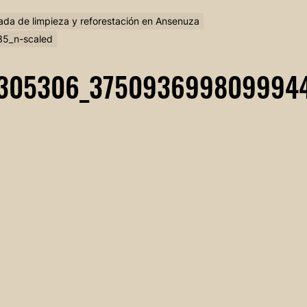
ada de limpieza y reforestación en Ansenuza
5_n-scaled
9305306_375093699809994