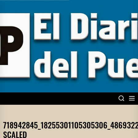
Skip
to
the
content
EL DIARIO DEL
PUEBLO
718942845_18255301105305306_486932
SCALED