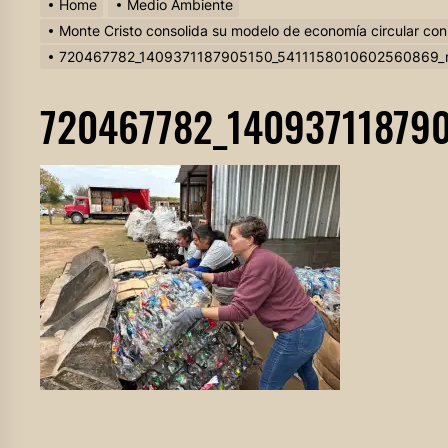
Home
Medio Ambiente
Monte Cristo consolida su modelo de economía circular con 
720467782_1409371187905150_5411158010602560869_
720467782_14093711879