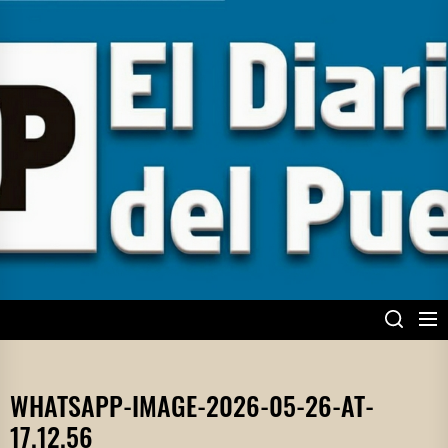
Skip
to
the
content
EL DIARIO DEL
PUEBLO
WHATSAPP-IMAGE-2026-05-26-AT-
17.12.56