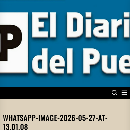
Skip
to
the
content
EL DIARIO DEL
PUEBLO
WHATSAPP-IMAGE-2026-05-27-AT-
13.01.08