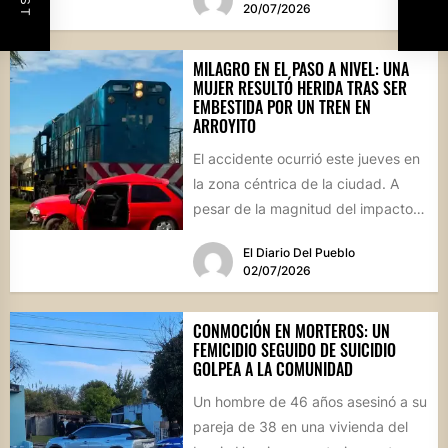
20/07/2026
MILAGRO EN EL PASO A NIVEL: UNA
MUJER RESULTÓ HERIDA TRAS SER
EMBESTIDA POR UN TREN EN
ARROYITO
El accidente ocurrió este jueves en
la zona céntrica de la ciudad. A
pesar de la magnitud del impacto,
los...
El Diario Del Pueblo
02/07/2026
CONMOCIÓN EN MORTEROS: UN
FEMICIDIO SEGUIDO DE SUICIDIO
GOLPEA A LA COMUNIDAD
Un hombre de 46 años asesinó a su
pareja de 38 en una vivienda del