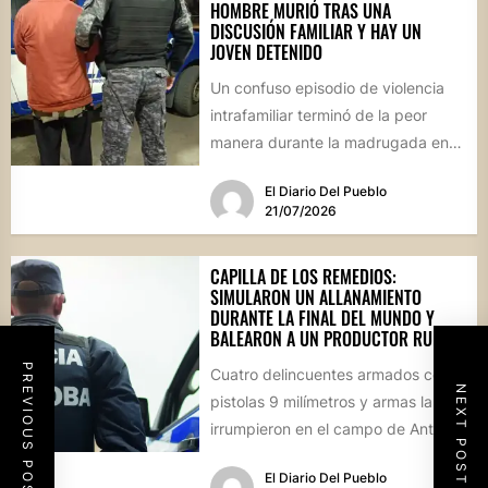
HOMBRE MURIÓ TRAS UNA
DISCUSIÓN FAMILIAR Y HAY UN
JOVEN DETENIDO
Un confuso episodio de violencia
intrafamiliar terminó de la peor
manera durante la madrugada en
Villa del Rosario. Un hombre...
El Diario Del Pueblo
21/07/2026
CAPILLA DE LOS REMEDIOS:
SIMULARON UN ALLANAMIENTO
DURANTE LA FINAL DEL MUNDO Y
BALEARON A UN PRODUCTOR RURAL
PREVIOUS POST
Cuatro delincuentes armados con
NEXT POST
pistolas 9 milímetros y armas largas
irrumpieron en el campo de Antonio
Guijarro vestidos de policías....
El Diario Del Pueblo