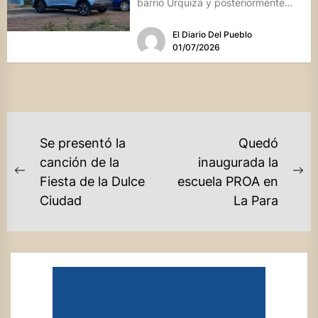
barrio Urquiza y posteriormente
se...
El Diario Del Pueblo
01/07/2026
NAVEGACIÓN
Se presentó la
Quedó
DE
canción de la
inaugurada la
Previous
Ne
Fiesta de la Dulce
escuela PROA en
ENTRADAS
post:
po
Ciudad
La Para