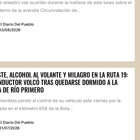
 siniestro vial ocurrido durante la mañana de este lunes sobre el
xterno de la avenida Circunvalación de...
El Diario Del Pueblo
03/08/2026
TE, ALCOHOL AL VOLANTE Y MILAGRO EN LA RUTA 19:
NDUCTOR VOLCÓ TRAS QUEDARSE DORMIDO A LA
A DE RÍO PRIMERO
ovilista perdió el control de su vehículo este viernes por la
a en el kilómetro 658 de la Ruta...
El Diario Del Pueblo
31/07/2026