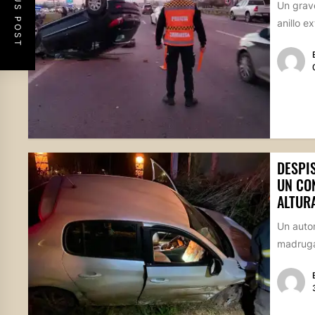
PREVIOUS POST
Un grave
anillo e
DESPIS
UN CO
ALTUR
Un autom
madrugad