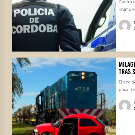
Cuatro d
irrumpie
MILAGR
TRAS 
El accid
pesar de