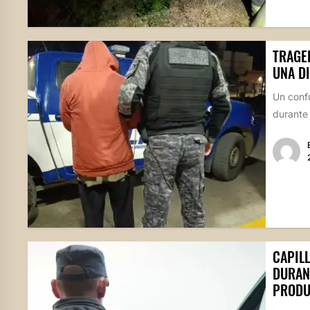
TRAGE
UNA D
Un confu
durante 
CAPIL
DURAN
PRODU