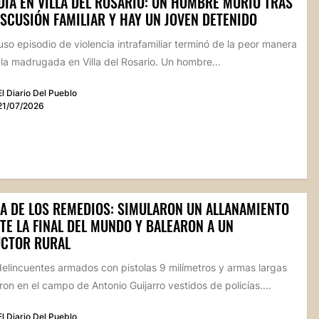
DIA EN VILLA DEL ROSARIO: UN HOMBRE MURIÓ TRAS
ISCUSIÓN FAMILIAR Y HAY UN JOVEN DETENIDO
so episodio de violencia intrafamiliar terminó de la peor manera
la madrugada en Villa del Rosario. Un hombre...
El Diario Del Pueblo
21/07/2026
LA DE LOS REMEDIOS: SIMULARON UN ALLANAMIENTO
TE LA FINAL DEL MUNDO Y BALEARON A UN
CTOR RURAL
elincuentes armados con pistolas 9 milímetros y armas largas
ron en el campo de Antonio Guijarro vestidos de policías....
El Diario Del Pueblo