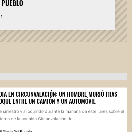
L PUEBLO
or
DIA EN CIRCUNVALACIÓN: UN HOMBRE MURIÓ TRAS
OQUE ENTRE UN CAMIÓN Y UN AUTOMÓVIL
 siniestro vial ocurrido durante la mañana de este lunes sobre el
xterno de la avenida Circunvalación de...
El Diario Del Pueblo