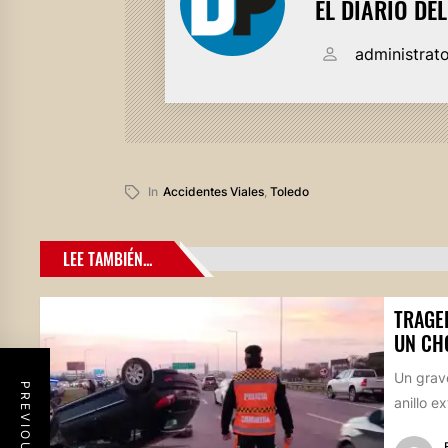
EL DIARIO DE
administrat
In
Accidentes Viales
,
Toledo
LEE TAMBIÉN...
TRAGE
UN CH
Un grave
anillo e