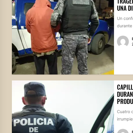
TRAGE
UNA D
Un confu
durante 
CAPIL
DURAN
PRODU
Cuatro d
irrumpie