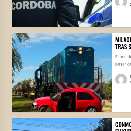
MILAGR
TRAS 
El accid
pesar de
CONMO