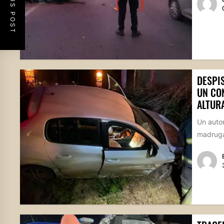
PREVIOUS POST
DESPIS
UN CO
ALTUR
Un autom
madrugad