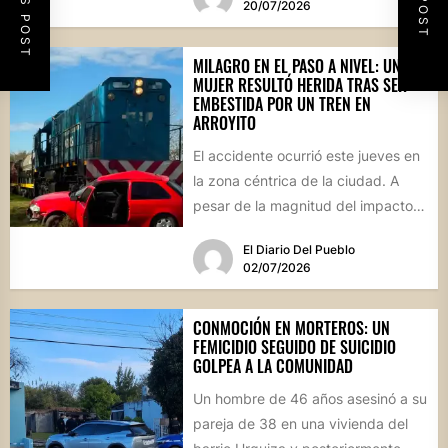
20/07/2026
MILAGRO EN EL PASO A NIVEL: UNA
MUJER RESULTÓ HERIDA TRAS SER
EMBESTIDA POR UN TREN EN
ARROYITO
El accidente ocurrió este jueves en
la zona céntrica de la ciudad. A
pesar de la magnitud del impacto,
los...
El Diario Del Pueblo
02/07/2026
CONMOCIÓN EN MORTEROS: UN
FEMICIDIO SEGUIDO DE SUICIDIO
GOLPEA A LA COMUNIDAD
Un hombre de 46 años asesinó a su
pareja de 38 en una vivienda del