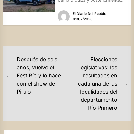
barrio Urquiza y posteriormente
se...
El Diario Del Pueblo
01/07/2026
NAVEGACIÓN
Después de seis
Elecciones
DE
años, vuelve el
legislativas: los
FestiRío y lo hace
resultados en
ENTRADAS
Previous
con el show de
cada una de las
post:
Ne
Pirulo
localidades del
po
departamento
Río Primero