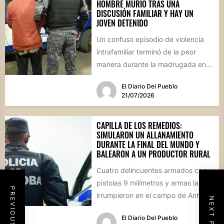
HOMBRE MURIÓ TRAS UNA
DISCUSIÓN FAMILIAR Y HAY UN
JOVEN DETENIDO
Un confuso episodio de violencia
intrafamiliar terminó de la peor
manera durante la madrugada en
Villa del Rosario. Un hombre...
El Diario Del Pueblo
21/07/2026
CAPILLA DE LOS REMEDIOS:
SIMULARON UN ALLANAMIENTO
DURANTE LA FINAL DEL MUNDO Y
BALEARON A UN PRODUCTOR RURAL
Cuatro delincuentes armados con
pistolas 9 milímetros y armas largas
PREVIOUS POST
irrumpieron en el campo de Antonio
NEXT POST
Guijarro vestidos de policías....
El Diario Del Pueblo