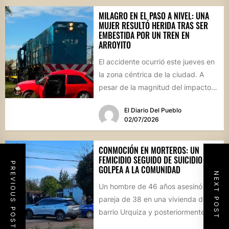
MILAGRO EN EL PASO A NIVEL: UNA
MUJER RESULTÓ HERIDA TRAS SER
EMBESTIDA POR UN TREN EN
ARROYITO
El accidente ocurrió este jueves en
la zona céntrica de la ciudad. A
pesar de la magnitud del impacto,
los...
El Diario Del Pueblo
02/07/2026
CONMOCIÓN EN MORTEROS: UN
FEMICIDIO SEGUIDO DE SUICIDIO
PREVIOUS POST
GOLPEA A LA COMUNIDAD
NEXT POST
Un hombre de 46 años asesinó a su
pareja de 38 en una vivienda del
barrio Urquiza y posteriormente
se...