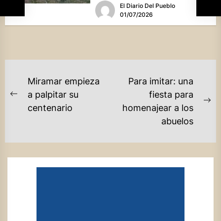
El Diario Del Pueblo
01/07/2026
NAVEGACIÓN
Miramar empieza
Para imitar: una
DE
a palpitar su
fiesta para
Previous
Ne
centenario
homenajear a los
ENTRADAS
post:
po
abuelos