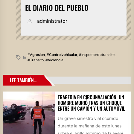
EL DIARIO DEL PUEBLO
administrator
#agresion
,
#controlvehicular
,
#inspectordetransito
,
In
#transito
,
#violencia
LEE TAMBIÉN...
TRAGEDIA EN CIRCUNVALACIÓN: UN
HOMBRE MURIÓ TRAS UN CHOQUE
ENTRE UN CAMIÓN Y UN AUTOMÓVIL
Un grave siniestro vial ocurrido
durante la mañana de este lunes
sobre el anillo externo de la avenida