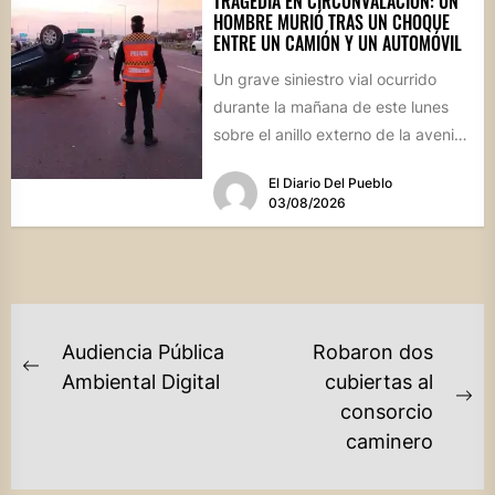
TRAGEDIA EN CIRCUNVALACIÓN: UN
HOMBRE MURIÓ TRAS UN CHOQUE
ENTRE UN CAMIÓN Y UN AUTOMÓVIL
Un grave siniestro vial ocurrido
durante la mañana de este lunes
sobre el anillo externo de la avenida
Circunvalación de...
El Diario Del Pueblo
03/08/2026
NAVEGACIÓN
Audiencia Pública
Robaron dos
DE
Previous
Ambiental Digital
cubiertas al
post:
Ne
consorcio
ENTRADAS
po
caminero