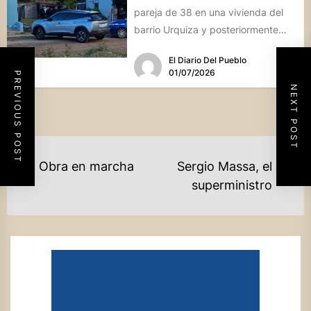
pareja de 38 en una vivienda del
barrio Urquiza y posteriormente
se...
El Diario Del Pueblo
01/07/2026
PREVIOUS POST
NEXT POST
NAVEGACIÓN
Obra en marcha
Sergio Massa, el
Previous
DE
Ne
superministro
post:
po
ENTRADAS