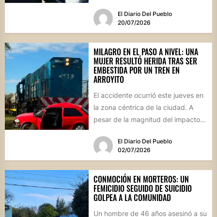
Guijarro vestidos de policías....
El Diario Del Pueblo
20/07/2026
MILAGRO EN EL PASO A NIVEL: UNA
MUJER RESULTÓ HERIDA TRAS SER
EMBESTIDA POR UN TREN EN
ARROYITO
El accidente ocurrió este jueves en
la zona céntrica de la ciudad. A
pesar de la magnitud del impacto,
los...
El Diario Del Pueblo
02/07/2026
CONMOCIÓN EN MORTEROS: UN
FEMICIDIO SEGUIDO DE SUICIDIO
GOLPEA A LA COMUNIDAD
Un hombre de 46 años asesinó a su