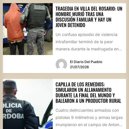
TRAGEDIA EN VILLA DEL ROSARIO: UN
HOMBRE MURIÓ TRAS UNA
DISCUSIÓN FAMILIAR Y HAY UN
JOVEN DETENIDO
Un confuso episodio de violencia
intrafamiliar terminó de la peor
manera durante la madrugada en
Villa del Rosario. Un hombre...
El Diario Del Pueblo
21/07/2026
CAPILLA DE LOS REMEDIOS:
SIMULARON UN ALLANAMIENTO
DURANTE LA FINAL DEL MUNDO Y
BALEARON A UN PRODUCTOR RURAL
Cuatro delincuentes armados con
pistolas 9 milímetros y armas largas
irrumpieron en el campo de Antonio