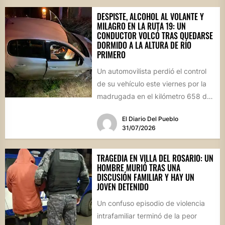
DESPISTE, ALCOHOL AL VOLANTE Y
MILAGRO EN LA RUTA 19: UN
CONDUCTOR VOLCÓ TRAS QUEDARSE
DORMIDO A LA ALTURA DE RÍO
PRIMERO
Un automovilista perdió el control
de su vehículo este viernes por la
madrugada en el kilómetro 658 de
la Ruta...
El Diario Del Pueblo
31/07/2026
TRAGEDIA EN VILLA DEL ROSARIO: UN
HOMBRE MURIÓ TRAS UNA
DISCUSIÓN FAMILIAR Y HAY UN
JOVEN DETENIDO
Un confuso episodio de violencia
intrafamiliar terminó de la peor