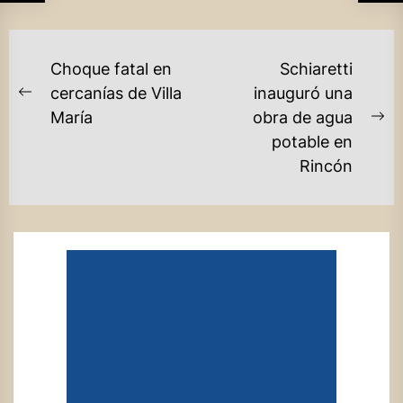
NAVEGACIÓN
Choque fatal en
Schiaretti
DE
cercanías de Villa
inauguró una
Previous
María
obra de agua
ENTRADAS
post:
Ne
potable en
po
Rincón