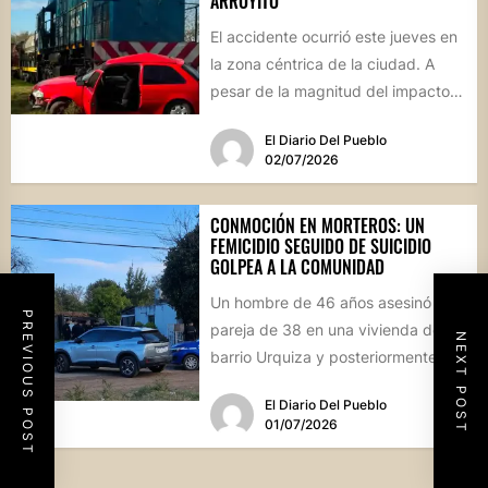
ARROYITO
El accidente ocurrió este jueves en
la zona céntrica de la ciudad. A
pesar de la magnitud del impacto,
los...
El Diario Del Pueblo
02/07/2026
CONMOCIÓN EN MORTEROS: UN
FEMICIDIO SEGUIDO DE SUICIDIO
GOLPEA A LA COMUNIDAD
Un hombre de 46 años asesinó a su
PREVIOUS POST
pareja de 38 en una vivienda del
NEXT POST
barrio Urquiza y posteriormente
se...
El Diario Del Pueblo
01/07/2026