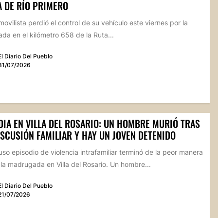
A DE RÍO PRIMERO
ovilista perdió el control de su vehículo este viernes por la
a en el kilómetro 658 de la Ruta...
El Diario Del Pueblo
31/07/2026
DIA EN VILLA DEL ROSARIO: UN HOMBRE MURIÓ TRAS
ISCUSIÓN FAMILIAR Y HAY UN JOVEN DETENIDO
so episodio de violencia intrafamiliar terminó de la peor manera
la madrugada en Villa del Rosario. Un hombre...
El Diario Del Pueblo
21/07/2026