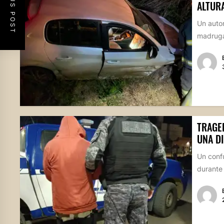
PREVIOUS POST
ALTUR
Un autom
madrugad
TRAGE
UNA D
Un confu
durante 