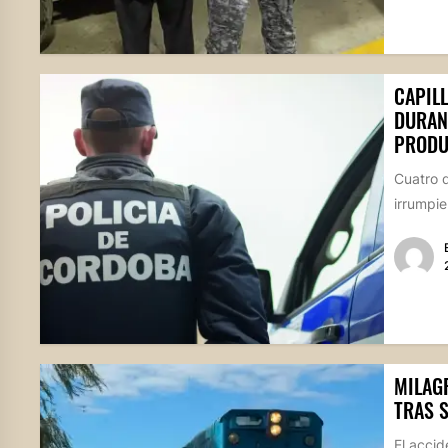
CAPIL
DURAN
PRODU
Cuatro d
irrumpie
MILAGR
TRAS 
El accid