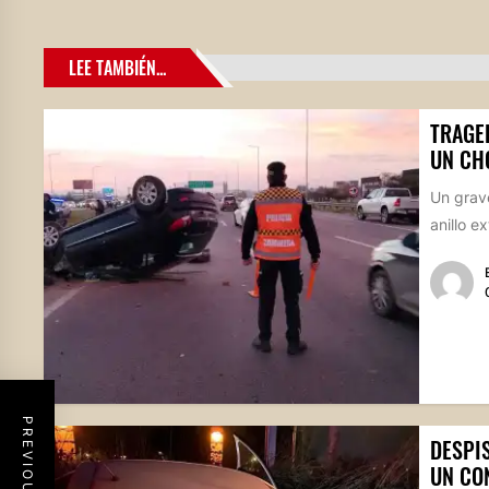
LEE TAMBIÉN...
TRAGE
UN CH
Un grave
anillo e
DESPIS
UN CO