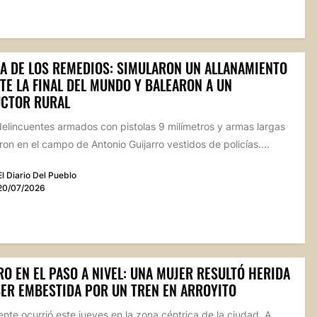
LA DE LOS REMEDIOS: SIMULARON UN ALLANAMIENTO
TE LA FINAL DEL MUNDO Y BALEARON A UN
CTOR RURAL
elincuentes armados con pistolas 9 milímetros y armas largas
ron en el campo de Antonio Guijarro vestidos de policías....
El Diario Del Pueblo
20/07/2026
O EN EL PASO A NIVEL: UNA MUJER RESULTÓ HERIDA
SER EMBESTIDA POR UN TREN EN ARROYITO
ente ocurrió este jueves en la zona céntrica de la ciudad. A