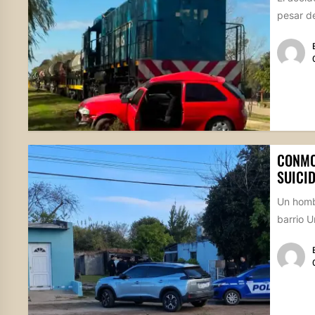
pesar de
CONMO
SUICI
Un homb
barrio U