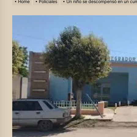
Home
Policiales
Un niño se descompensó en un cump