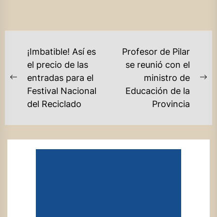
NAVEGACIÓN
¡Imbatible! Así es
Profesor de Pilar
DE
el precio de las
se reunió con el
entradas para el
ministro de
ENTRADAS
Previous
Ne
Festival Nacional
Educación de la
post:
po
del Reciclado
Provincia