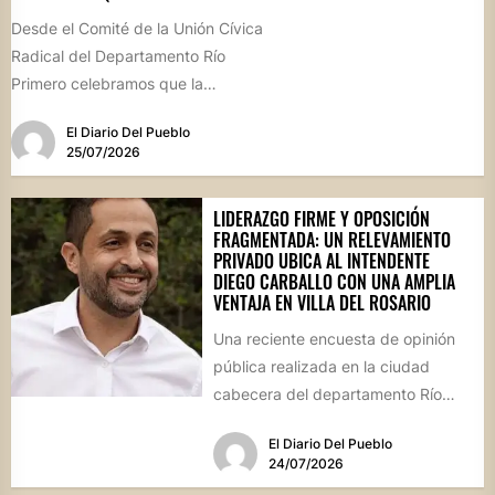
Desde el Comité de la Unión Cívica
Radical del Departamento Río
Primero celebramos que la
Comisión Comunal de Esquina
El Diario Del Pueblo
haya...
25/07/2026
LIDERAZGO FIRME Y OPOSICIÓN
FRAGMENTADA: UN RELEVAMIENTO
PRIVADO UBICA AL INTENDENTE
DIEGO CARBALLO CON UNA AMPLIA
VENTAJA EN VILLA DEL ROSARIO
Una reciente encuesta de opinión
pública realizada en la ciudad
cabecera del departamento Río
Segundo revela que el actual
El Diario Del Pueblo
mandatario...
24/07/2026