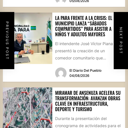
05/08/2026
LA PARA FRENTE A LA CRISIS: EL
MUNICIPIO LANZA “SÁBADOS
PREVIOUS POST
COMPARTIDOS” PARA ASISTIR A
NEXT POST
NIÑOS Y ADULTOS MAYORES
El intendente José Víctor Piana
presentó la creación de un
comedor comunitario que
funcionará todos los sábados en el
El Diario Del Pueblo
Salón...
04/08/2026
MIRAMAR DE ANSENUZA ACELERA SU
TRANSFORMACIÓN: AVANZAN OBRAS
CLAVE EN INFRAESTRUCTURA,
DEPORTE Y TURISMO
Durante la presentación del
cronograma de actividades para el