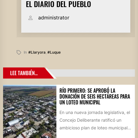
EL DIARIO DEL PUEBLO
administrator
In
#llaryora
,
#luque
LEE TAMBIÉN...
RÍO PRIMERO: SE APROBÓ LA
DONACIÓN DE SEIS HECTÁREAS PARA
UN LOTEO MUNICIPAL
En una nueva jornada legislativa, el
Concejo Deliberante ratificó un
ambicioso plan de loteo municipal,
nuevas obras de infraestructura