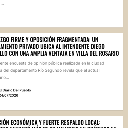
...
AZGO FIRME Y OPOSICIÓN FRAGMENTADA: UN
AMIENTO PRIVADO UBICA AL INTENDENTE DIEGO
LLO CON UNA AMPLIA VENTAJA EN VILLA DEL ROSARIO
ente encuesta de opinión pública realizada en la ciudad
a del departamento Río Segundo revela que el actual
io...
El Diario Del Pueblo
24/07/2026
CIÓN ECONÓMICA Y FUERTE RESPALDO LOCAL: