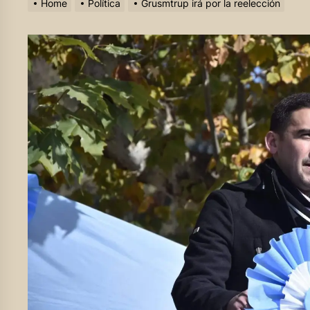
Home
Política
Grusmtrup irá por la reelección