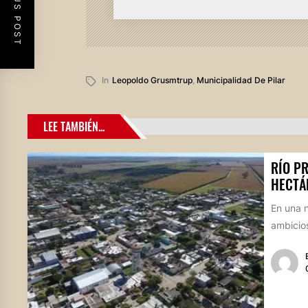
PREVIOUS POST
In
Leopoldo Grusmtrup
,
Municipalidad De Pilar
LEE TAMBIÉN...
RÍO P
HECTÁ
En una n
ambicios