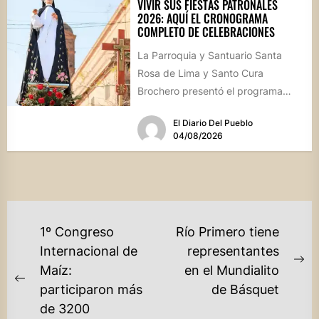
VIVIR SUS FIESTAS PATRONALES
2026: AQUÍ EL CRONOGRAMA
COMPLETO DE CELEBRACIONES
La Parroquia y Santuario Santa
Rosa de Lima y Santo Cura
Brochero presentó el programa
oficial de las Fiestas Patronales...
El Diario Del Pueblo
04/08/2026
NAVEGACIÓN
1º Congreso
Río Primero tiene
DE
Internacional de
representantes
Ne
Maíz:
en el Mundialito
ENTRADAS
Previous
po
participaron más
de Básquet
post:
de 3200