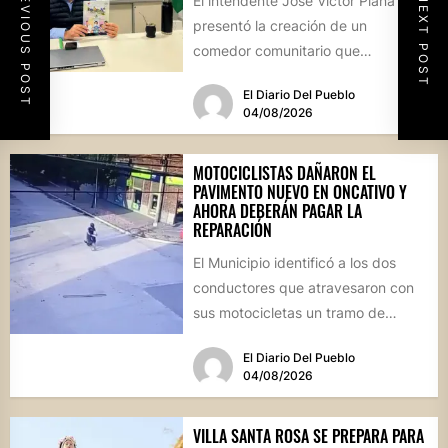
PREVIOUS POST
El intendente José Víctor Piana
NEXT POST
presentó la creación de un
comedor comunitario que
funcionará todos los sábados en el
El Diario Del Pueblo
Salón...
04/08/2026
MOTOCICLISTAS DAÑARON EL
PAVIMENTO NUEVO EN ONCATIVO Y
AHORA DEBERÁN PAGAR LA
REPARACIÓN
El Municipio identificó a los dos
conductores que atravesaron con
sus motocicletas un tramo de
hormigón recién colocado sobre
El Diario Del Pueblo
calle...
04/08/2026
VILLA SANTA ROSA SE PREPARA PARA