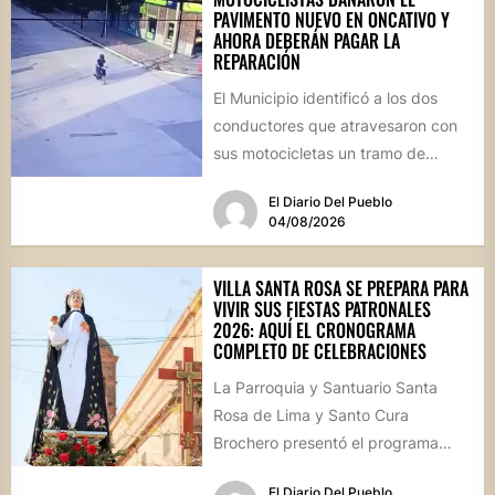
PAVIMENTO NUEVO EN ONCATIVO Y
AHORA DEBERÁN PAGAR LA
REPARACIÓN
El Municipio identificó a los dos
conductores que atravesaron con
sus motocicletas un tramo de
hormigón recién colocado sobre
El Diario Del Pueblo
calle...
04/08/2026
VILLA SANTA ROSA SE PREPARA PARA
VIVIR SUS FIESTAS PATRONALES
2026: AQUÍ EL CRONOGRAMA
COMPLETO DE CELEBRACIONES
La Parroquia y Santuario Santa
Rosa de Lima y Santo Cura
Brochero presentó el programa
oficial de las Fiestas Patronales...
El Diario Del Pueblo