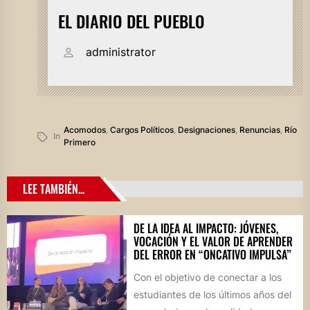
EL DIARIO DEL PUEBLO
administrator
Acomodos
,
Cargos Políticos
,
Designaciones
,
Renuncias
,
Río
In
Primero
LEE TAMBIÉN...
DE LA IDEA AL IMPACTO: JÓVENES,
VOCACIÓN Y EL VALOR DE APRENDER
DEL ERROR EN “ONCATIVO IMPULSA”
Con el objetivo de conectar a los
estudiantes de los últimos años del