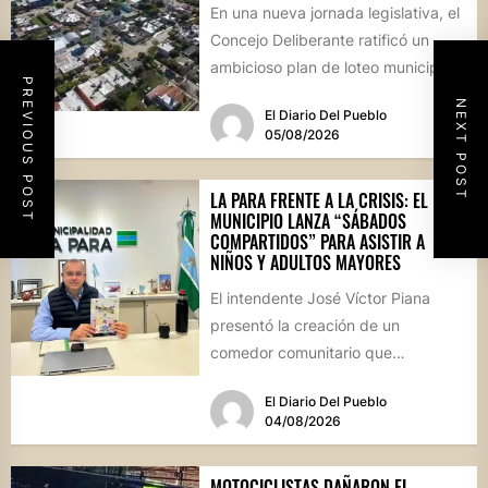
En una nueva jornada legislativa, el
Concejo Deliberante ratificó un
ambicioso plan de loteo municipal,
PREVIOUS POST
nuevas obras de infraestructura
NEXT POST
El Diario Del Pueblo
por...
05/08/2026
LA PARA FRENTE A LA CRISIS: EL
MUNICIPIO LANZA “SÁBADOS
COMPARTIDOS” PARA ASISTIR A
NIÑOS Y ADULTOS MAYORES
El intendente José Víctor Piana
presentó la creación de un
comedor comunitario que
funcionará todos los sábados en el
El Diario Del Pueblo
Salón...
04/08/2026
MOTOCICLISTAS DAÑARON EL