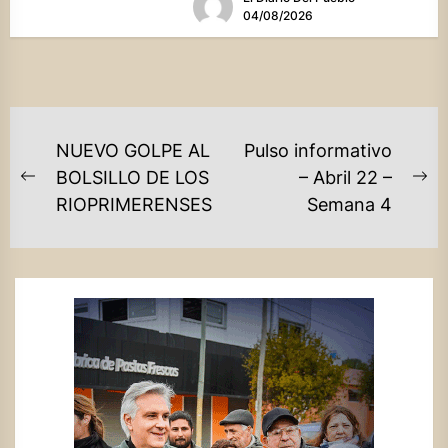
04/08/2026
NAVEGACIÓN
NUEVO GOLPE AL
Pulso informativo
DE
BOLSILLO DE LOS
– Abril 22 –
Previous
Ne
RIOPRIMERENSES
Semana 4
ENTRADAS
post:
po