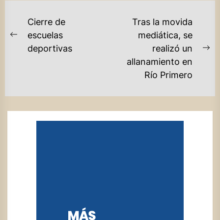
NAVEGACIÓN
Cierre de
Tras la movida
DE
escuelas
mediática, se
Previous
deportivas
realizó un
ENTRADAS
post:
Ne
allanamiento en
po
Río Primero