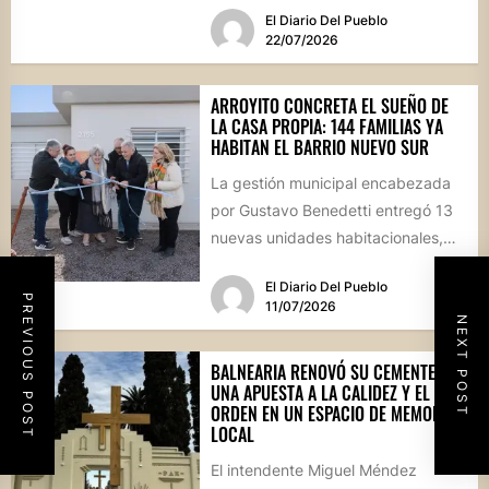
El Diario Del Pueblo
dividida...
22/07/2026
ARROYITO CONCRETA EL SUEÑO DE
LA CASA PROPIA: 144 FAMILIAS YA
HABITAN EL BARRIO NUEVO SUR
La gestión municipal encabezada
por Gustavo Benedetti entregó 13
nuevas unidades habitacionales,
consolidando un sector que se ha
El Diario Del Pueblo
transformado en...
PREVIOUS POST
11/07/2026
NEXT POST
BALNEARIA RENOVÓ SU CEMENTERIO:
UNA APUESTA A LA CALIDEZ Y EL
ORDEN EN UN ESPACIO DE MEMORIA
LOCAL
El intendente Miguel Méndez