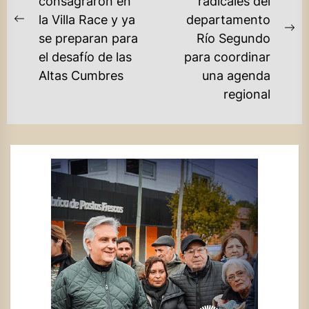
consagraron en
radicales del
ENTRADAS
la Villa Race y ya
departamento
Previous
Ne
se preparan para
Río Segundo
post:
po
el desafío de las
para coordinar
Altas Cumbres
una agenda
regional