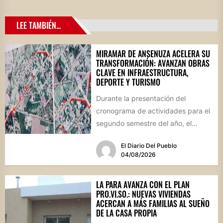
LEE TAMBIÉN...
MIRAMAR DE ANSENUZA ACELERA SU
TRANSFORMACIÓN: AVANZAN OBRAS
CLAVE EN INFRAESTRUCTURA,
DEPORTE Y TURISMO
Durante la presentación del
cronograma de actividades para el
segundo semestre del año, el
intendente Gerardo Cicarelli repasó
El Diario Del Pueblo
el estado...
04/08/2026
LA PARA AVANZA CON EL PLAN
PRO.VI.SO.: NUEVAS VIVIENDAS
ACERCAN A MÁS FAMILIAS AL SUEÑO
DE LA CASA PROPIA