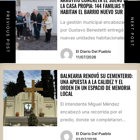
LA CASA PROPIA: 144 FAMILIAS YA
HABITAN EL BARRIO NUEVO SUR
PREVIOUS POST
NEXT POST
La gestión municipal encabezada
por Gustavo Benedetti entregó 13
nuevas unidades habitacionales,
consolidando un sector que se ha
El Diario Del Pueblo
transformado en...
11/07/2026
BALNEARIA RENOVÓ SU CEMENTERIO:
UNA APUESTA A LA CALIDEZ Y EL
ORDEN EN UN ESPACIO DE MEMORIA
LOCAL
El intendente Miguel Méndez
encabezó una recorrida por el
predio, donde se completaron
obras de infraestructura, pintura y
El Diario Del Pueblo
una revalorización...
01/07/2026