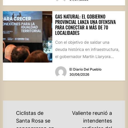
GAS NATURAL: EL GOBIERNO
PROVINCIAL LANZA UNA OFENSIVA
PARA CONECTAR A MÁS DE 70
LOCALIDADES
Con el objetivo de saldar una
deuda histórica en infraestructura,
el gobernador Martín Llaryora
presentó el programa "Gas para
El Diario Del Pueblo
Crecer",...
30/06/2026
NAVEGACIÓN
Ciclistas de
Valiente reunió a
DE
Santa Rosa se
intendentes