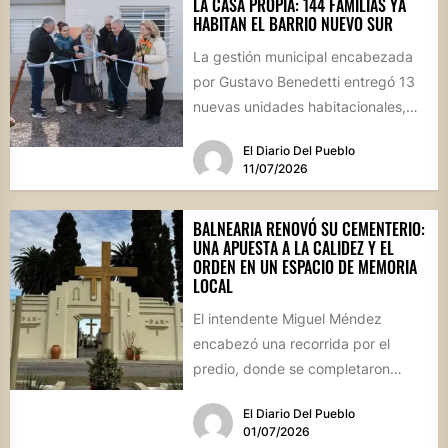
LA CASA PROPIA: 144 FAMILIAS YA
HABITAN EL BARRIO NUEVO SUR
La gestión municipal encabezada
por Gustavo Benedetti entregó 13
nuevas unidades habitacionales,
consolidando un sector que se ha
El Diario Del Pueblo
transformado en...
11/07/2026
BALNEARIA RENOVÓ SU CEMENTERIO:
UNA APUESTA A LA CALIDEZ Y EL
ORDEN EN UN ESPACIO DE MEMORIA
LOCAL
El intendente Miguel Méndez
encabezó una recorrida por el
predio, donde se completaron
obras de infraestructura, pintura y
El Diario Del Pueblo
una revalorización...
01/07/2026