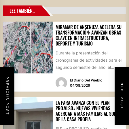
LEE TAMBIÉN...
MIRAMAR DE ANSENUZA ACELERA SU
TRANSFORMACIÓN: AVANZAN OBRAS
CLAVE EN INFRAESTRUCTURA,
DEPORTE Y TURISMO
Durante la presentación del
cronograma de actividades para el
segundo semestre del año, el
intendente Gerardo Cicarelli repasó
PREVIOUS POST
El Diario Del Pueblo
el estado...
NEXT POST
04/08/2026
LA PARA AVANZA CON EL PLAN
PRO.VI.SO.: NUEVAS VIVIENDAS
ACERCAN A MÁS FAMILIAS AL SUEÑO
DE LA CASA PROPIA
El Plan PRO.VI.SO. continúa