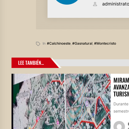
administrat
In
#calchinoeste
,
#gasnatural
,
#montecristo
LEE TAMBIÉN...
MIRAM
AVANZ
TURIS
Durante
semestre