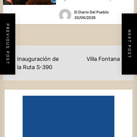
presentó el programa "Gas para
El Diario Del Pueblo
Crecer",...
30/06/2026
PREVIOUS POST
NEXT POST
NAVEGACIÓN
Inauguración de
Villa Fontana
Ne
DE
Previous
la Ruta S-390
po
post:
ENTRADAS