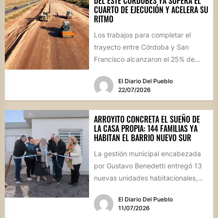
DEL ESTE CORDOBÉS YA SUPERA EL
CUARTO DE EJECUCIÓN Y ACELERA SU
RITMO
Los trabajos para completar el
trayecto entre Córdoba y San
Francisco alcanzaron el 25% de
avance físico. La megaobra,
El Diario Del Pueblo
dividida...
22/07/2026
ARROYITO CONCRETA EL SUEÑO DE
LA CASA PROPIA: 144 FAMILIAS YA
HABITAN EL BARRIO NUEVO SUR
La gestión municipal encabezada
por Gustavo Benedetti entregó 13
nuevas unidades habitacionales,
consolidando un sector que se ha
El Diario Del Pueblo
transformado en...
11/07/2026