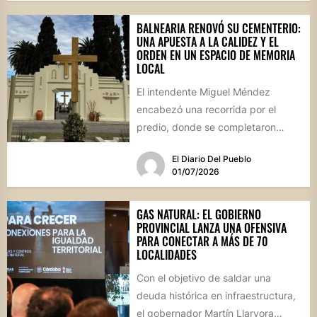
BALNEARIA RENOVÓ SU CEMENTERIO:
UNA APUESTA A LA CALIDEZ Y EL
ORDEN EN UN ESPACIO DE MEMORIA
LOCAL
El intendente Miguel Méndez
encabezó una recorrida por el
predio, donde se completaron
obras de infraestructura, pintura y
El Diario Del Pueblo
una revalorización...
01/07/2026
GAS NATURAL: EL GOBIERNO
PROVINCIAL LANZA UNA OFENSIVA
PARA CONECTAR A MÁS DE 70
LOCALIDADES
Con el objetivo de saldar una
deuda histórica en infraestructura,
el gobernador Martín Llaryora