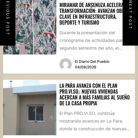
PREVIOUS POST
NEXT POST
MIRAMAR DE ANSENUZA ACELERA SU
TRANSFORMACIÓN: AVANZAN OBRAS
CLAVE EN INFRAESTRUCTURA,
DEPORTE Y TURISMO
Durante la presentación del
cronograma de actividades para el
segundo semestre del año, el
intendente Gerardo Cicarelli repasó
El Diario Del Pueblo
el estado...
04/08/2026
LA PARA AVANZA CON EL PLAN
PRO.VI.SO.: NUEVAS VIVIENDAS
ACERCAN A MÁS FAMILIAS AL SUEÑO
DE LA CASA PROPIA
El Plan PRO.VI.SO. continúa
mostrando avances en La Para,
donde la construcción de nuevas
viviendas no solo brinda respuestas