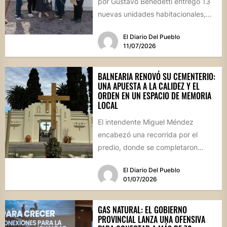
por Gustavo Benedetti entregó 13
nuevas unidades habitacionales,
consolidando un sector que se ha
El Diario Del Pueblo
transformado en...
11/07/2026
BALNEARIA RENOVÓ SU CEMENTERIO:
UNA APUESTA A LA CALIDEZ Y EL
ORDEN EN UN ESPACIO DE MEMORIA
LOCAL
El intendente Miguel Méndez
encabezó una recorrida por el
predio, donde se completaron
obras de infraestructura, pintura y
El Diario Del Pueblo
una revalorización...
01/07/2026
GAS NATURAL: EL GOBIERNO
PROVINCIAL LANZA UNA OFENSIVA