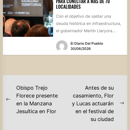
PARA CONECTAR A MÁS DE 70
LOCALIDADES
Con el objetivo de saldar una
deuda histórica en infraestructura,
el gobernador Martín Llaryora
presentó el programa "Gas para
El Diario Del Pueblo
Crecer",...
30/06/2026
NAVEGACIÓN
Obispo Trejo
Antes de su
DE
Florece presente
casamiento, Flor
Previous
en la Manzana
y Lucas actuarán
ENTRADAS
Ne
post:
Jesuítica en Flor
en el festival de
po
su ciudad