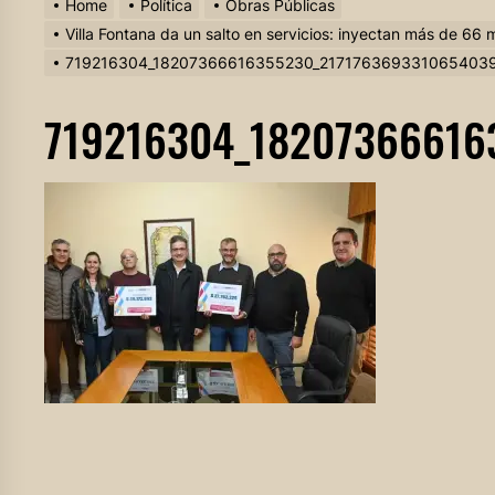
Home
Política
Obras Públicas
Villa Fontana da un salto en servicios: inyectan más de 66 
719216304_18207366616355230_217176369331065403
719216304_18207366616