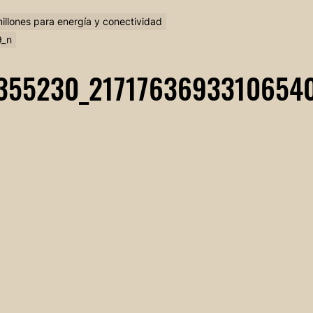
millones para energía y conectividad
9_n
355230_2171763693310654