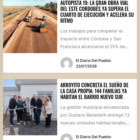
AUTOPISTA 19: LA GRAN OBRA VIAL
DEL ESTE CORDOBÉS YA SUPERA EL
CUARTO DE EJECUCIÓN Y ACELERA SU
RITMO
Los trabajos para completar el
trayecto entre Córdoba y San
Francisco alcanzaron el 25% de
avance físico. La megaobra,
El Diario Del Pueblo
dividida...
22/07/2026
ARROYITO CONCRETA EL SUEÑO DE
LA CASA PROPIA: 144 FAMILIAS YA
HABITAN EL BARRIO NUEVO SUR
La gestión municipal encabezada
por Gustavo Benedetti entregó 13
nuevas unidades habitacionales,
consolidando un sector que se ha
El Diario Del Pueblo
transformado en...