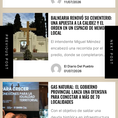
11/07/2026
BALNEARIA RENOVÓ SU CEMENTERIO:
UNA APUESTA A LA CALIDEZ Y EL
ORDEN EN UN ESPACIO DE MEMORIA
LOCAL
PREVIOUS POST
El intendente Miguel Méndez
NEXT POST
encabezó una recorrida por el
predio, donde se completaron
obras de infraestructura, pintura y
El Diario Del Pueblo
una revalorización...
01/07/2026
GAS NATURAL: EL GOBIERNO
PROVINCIAL LANZA UNA OFENSIVA
PARA CONECTAR A MÁS DE 70
LOCALIDADES
Con el objetivo de saldar una
deuda histórica en infraestructura,