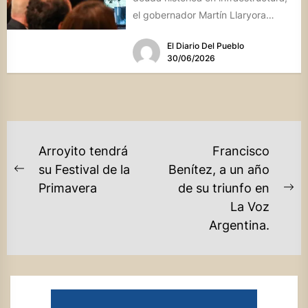
el gobernador Martín Llaryora
presentó el programa "Gas para
El Diario Del Pueblo
Crecer",...
30/06/2026
NAVEGACIÓN
Arroyito tendrá
Francisco
DE
su Festival de la
Benítez, a un año
Previous
Primavera
de su triunfo en
ENTRADAS
post:
Ne
La Voz
po
Argentina.